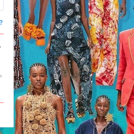
?
e
o