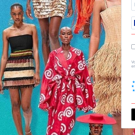
Vo
em