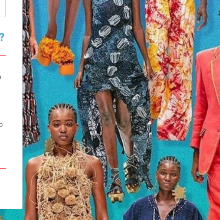
?
e
o