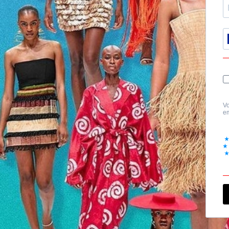
Vo
em